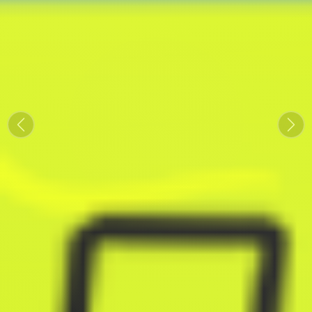
上一張
下