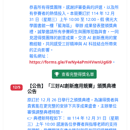
恭喜所有得獎團隊，感謝評審委員的評選，以及所
有參賽者的熱情投入。本競賽訂於 114 年 12 月
31 日（星期三）上午 10:00 至 12:00，假 佛光大
學圖書館一樓「藍海區」 舉辦 成果發表暨頒獎典
禮，誠摯邀請所有參賽師生與團隊蒞臨與會，一同
見證得獎團隊的創意成果，交流 AI 創新應用的實
務經驗，共同感受三好精神與 AI 科技結合所帶來
的正向影響。
報名網址：
https://forms.gle/FwNy4aPmHVwnUg6i9
。
查看完整得獎名單
【公告】「三好AI創新應用競賽」頒獎典禮
12/5
公告
原訂於 12 月 26 日舉行之頒獎典禮，為讓得獎者與
貴賓能在更完整的安排下共享成果盛會，主辦單位
審慎調整典禮時間。
👉 典禮新時程如下： 📅 114 年 12 月 31 日（星期
三）上午 10:00 感謝各位參賽者與指導老師的支持