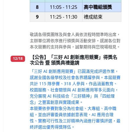
8
11:05 - 11:25
高中職組頒獎
9
11:25 - 11:30
禮成結束
敬請各得獎團隊及與會人員依流程時間準時出席，
主辦單位將依序進行頒獎與活動安排。感謝各位對
本次競賽的支持與參與，誠摯期待與您現場相見。
【公告】「三好 AI 創新應用競賽」得獎名
12/18
次公告 暨 頒獎典禮邀請
「三好 AI 創新應用競賽」已圓滿完成評選作業，
感謝全國各級學校及社會各界踴躍參與。本屆競賽
共計 115 隊參賽、318 人參與，作品涵蓋教育、
校園服務、社會關懷與 AI 創新應用等多元面向，
充分展現 AI 科技結合「三好精神」與「四給理
念」之豐富創意與實踐成果。
本競賽依參賽對象分為社會組、大專組、高中職
組，並由評審委員依據創意表現、AI 應用合理
性、實務可行性及三好精神內涵進行審慎評選，最
終評選出優秀得獎隊伍。