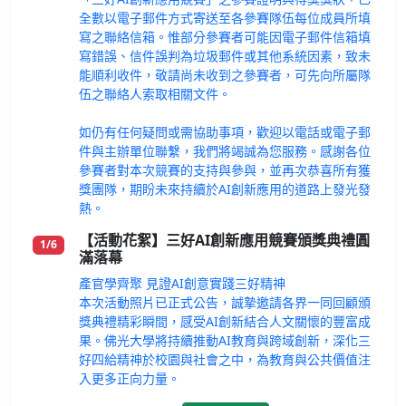
全數以電子郵件方式寄送至各參賽隊伍每位成員所填
寫之聯絡信箱。惟部分參賽者可能因電子郵件信箱填
寫錯誤、信件誤判為垃圾郵件或其他系統因素，致未
能順利收件，敬請尚未收到之參賽者，可先向所屬隊
伍之聯絡人索取相關文件。
如仍有任何疑問或需協助事項，歡迎以電話或電子郵
件與主辦單位聯繫，我們將竭誠為您服務。感謝各位
參賽者對本次競賽的支持與參與，並再次恭喜所有獲
獎團隊，期盼未來持續於AI創新應用的道路上發光發
熱。
【活動花絮】三好AI創新應用競賽頒獎典禮圓
1/6
滿落幕
產官學齊聚 見證AI創意實踐三好精神
本次活動照片已正式公告，誠摯邀請各界一同回顧頒
獎典禮精彩瞬間，感受AI創新結合人文關懷的豐富成
果。佛光大學將持續推動AI教育與跨域創新，深化三
好四給精神於校園與社會之中，為教育與公共價值注
入更多正向力量。